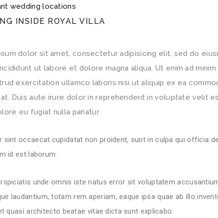
nt wedding locations
NG INSIDE ROYAL VILLA
sum dolor sit amet, consectetur adipisicing elit, sed do ei
ncididunt ut labore et dolore magna aliqua. Ut enim ad minim
trud exercitation ullamco laboris nisi ut aliquip ex ea comm
t. Duis aute irure dolor in reprehenderit in voluptate velit e
lore eu fugiat nulla pariatur.
 sint occaecat cupidatat non proident, sunt in culpa qui officia d
im id est laborum.
rspiciatis unde omnis iste natus error sit voluptatem accusantiu
ue laudantium, totam rem aperiam, eaque ipsa quae ab illo invent
 et quasi architecto beatae vitae dicta sunt explicabo.