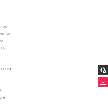
usmod
 veniam,
odo
sse
eserunt
m
ore