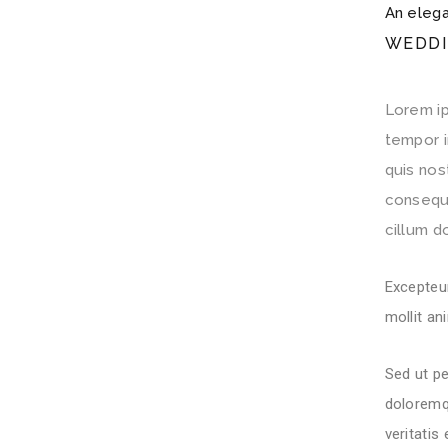
An elega
WEDDI
Lorem ip
tempor i
quis nos
consequa
cillum do
Excepteur
mollit an
Sed ut pe
doloremq
veritatis