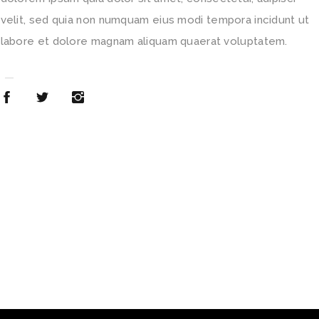
velit, sed quia non numquam eius modi tempora incidunt ut
labore et dolore magnam aliquam quaerat voluptatem.