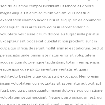
sed do eiusmod tempor incididunt ut labore et dolore
magna aliqua. Ut enim ad minim veniam, quis nostrud
exercitation ullamco laboris nisi ut aliquip ex ea commodo
consequat. Duis aute irure dolor in reprehenderit in
voluptate velit esse cillum dolore eu fugiat nulla pariatur.
Excepteur sint occaecat cupidatat non proident, sunt in
culpa qui officia deserunt mollit anim id est laborum. Sed ut
perspiciatis unde omnis iste natus error sit voluptatem
accusantium doloremque laudantium, totam rem aperiam,
eaque ipsa quae ab illo inventore veritatis et quasi
architecto beatae vitae dicta sunt explicabo. Nemo enim
ipsam voluptatem quia voluptas sit aspernatur aut odit aut
fugit, sed quia consequuntur magni dolores eos qui ratione
voluptatem sequi nesciunt. Neque porro quisquam est, qui
dolorem ipsum quia dolor sit amet, consectetur, adipisci