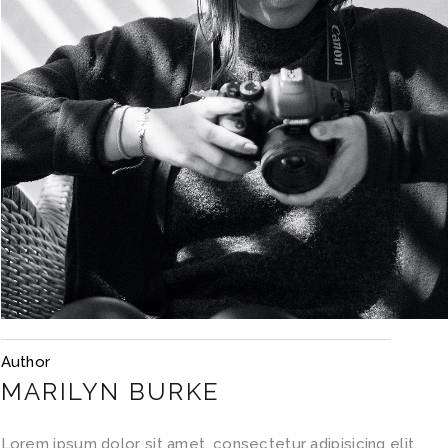
Author
MARILYN BURKE
Lorem ipsum dolor sit amet, consectetur adipisicing elit,